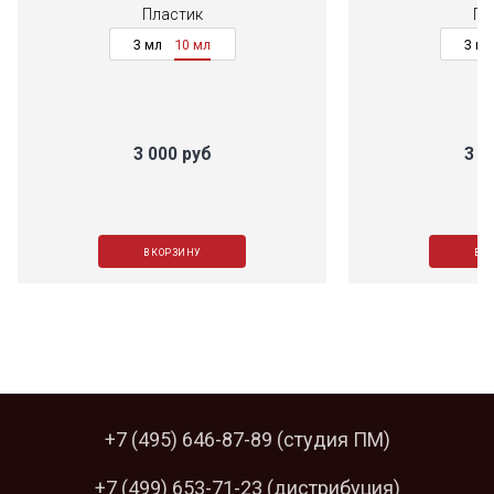
Пластик
Пл
3 мл
10 мл
3 мл
3 000 руб
3 0
В КОРЗИНУ
В К
+7 (495) 646-87-89
(студия ПМ)
+7 (499) 653-71-23
(дистрибуция)