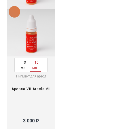
3
10
мл
мл
Пигмент для ареол
Ареола VII Areola VII
3 000 ₽