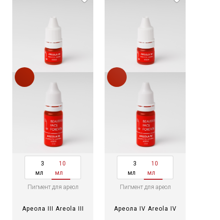
3
10
3
10
мл
мл
мл
мл
Пигмент для ареол
Пигмент для ареол
Ареола III Areola III
Ареола IV Areola IV