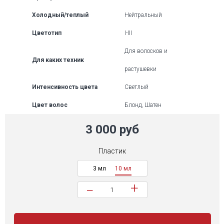
Холодный/теплый
Нейтральный
Цветотип
I-III
Для волосков и
Для каких техник
растушевки
Интенсивность цвета
Светлый
Цвет волос
Блонд, Шатен
3 000 руб
Пластик
3 мл
10 мл
+
−