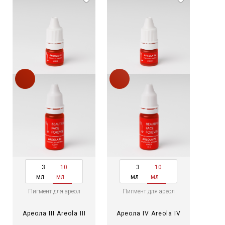
3
10
3
10
мл
мл
мл
мл
Пигмент для ареол
Пигмент для ареол
Ареола III Areola III
Ареола IV Areola IV