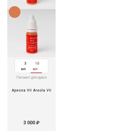
3
10
мл
мл
Пигмент для ареол
Ареола VII Areola VII
3 000 ₽