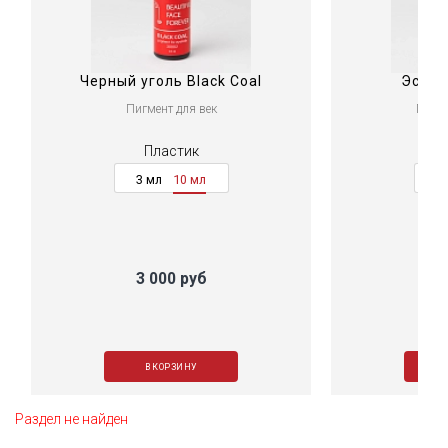
Черный уголь Black Coal
Эспре
Пигмент для век
Пигме
Пластик
3 мл
10 мл
3
3 000 руб
3
В КОРЗИНУ
Раздел не найден